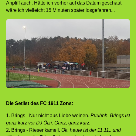
Anpfiff auch. Hätte ich vorher auf das Datum geschaut,
wäre ich vielleicht 15 Minuten später losgefahren...
Die Setlist des FC 1911 Zons:
1. Brings - Nur nicht aus Liebe weinen.
Puuhhh. Brings ist
ganz kurz vor DJ Ötzi. Ganz, ganz kurz.
2. Brings - Riesenkamell.
Ok, heute ist der 11.11., und